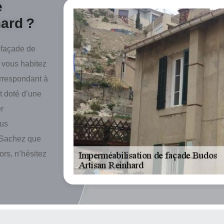
e
ard ?
 façade de
i vous habitez
orrespondant à
t doté d’une
r
ous
. Sachez que
ors, n’hésitez