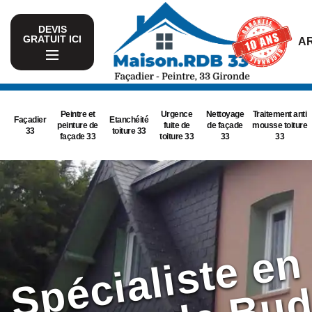
DEVIS
GRATUIT ICI
AR
Peintre et
Urgence
Nettoyage
Traitement anti
Façadier
Etanchéité
peinture de
fuite de
de façade
mousse toiture
33
toiture 33
façade 33
toiture 33
33
33