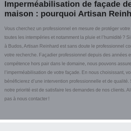
Imperméabilisation de façade d
maison : pourquoi Artisan Reinh
Vous cherchez un professionnel en mesure de protéger votre
toutes les intempéries et notamment la pluie et l’humidité ? S
à Budos, Artisan Reinhard est sans doute le professionnel c
votre recherche. Façadier professionnel depuis des années e
compétence hors pair dans le domaine, nous pouvons assure
l’imperméabilisation de votre façade. En nous choisissant, v
bénéficierez d’une intervention professionnelle et de qualité
notre priorité est de satisfaire les demandes de nos clients. Al
pas à nous contacter !