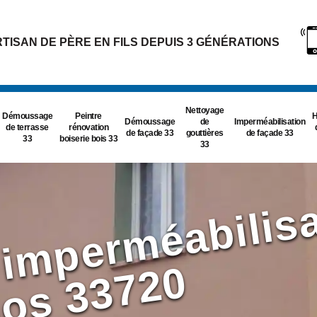
TISAN DE PÈRE EN FILS DEPUIS 3 GÉNÉRATIONS
Nettoyage
Démoussage
Peintre
H
Démoussage
de
Imperméabilisation
de terrasse
rénovation
de façade 33
gouttières
de façade 33
33
boiserie bois 33
33
s
0