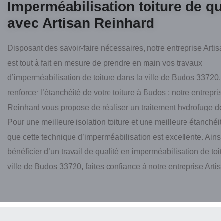
Imperméabilisation toiture de qu
avec Artisan Reinhard
Disposant des savoir-faire nécessaires, notre entreprise Arti
est tout à fait en mesure de prendre en main vos travaux
d’imperméabilisation de toiture dans la ville de Budos 33720
renforcer l’étanchéité de votre toiture à Budos ; notre entrepri
Reinhard vous propose de réaliser un traitement hydrofuge de 
Pour une meilleure isolation toiture et une meilleure étanchéi
que cette technique d’imperméabilisation est excellente. Ains
bénéficier d’un travail de qualité en imperméabilisation de toi
ville de Budos 33720, faites confiance à notre entreprise Art