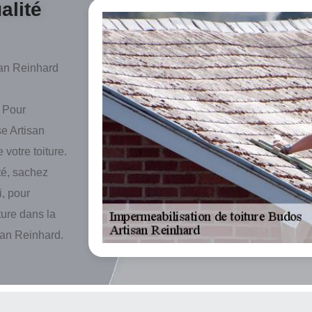
alité
san Reinhard
. Pour
se Artisan
votre toiture.
té, sachez
i, pour
ture dans la
isan Reinhard.