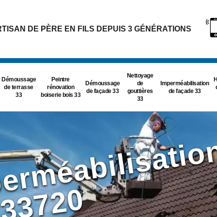
TISAN DE PÈRE EN FILS DEPUIS 3 GÉNÉRATIONS
Nettoyage
Démoussage
Peintre
H
Démoussage
de
Imperméabilisation
de terrasse
rénovation
de façade 33
gouttières
de façade 33
33
boiserie bois 33
33