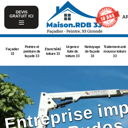
DEVIS
GRATUIT ICI
AR
Peintre et
Urgence
Nettoyage
Traitement anti
Façadier
Etanchéité
peinture de
fuite de
de façade
mousse toiture
33
toiture 33
façade 33
toiture 33
33
33