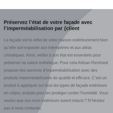
Préservez l’état de votre façade avec
l’imperméabilisation par {client
La façade est le reflet de votre maison extérieurement bien
qu’elle soit exposée aux intempéries et aux aléas
climatiques. Ainsi, veiller à son état est essentiels pour
préserver sa valeur esthétique. Pour cela Artisan Reinhard
propose des services d’imperméabilisation avec des
produits imperméabilisants de qualité et efficace. C’est un
produit à appliquer sur tous les types de façade extérieure
en crépis, enduits pour les protéger contre l’humidité. Vous
voulez que vos murs extérieurs soient intacts ? N’hésitez
pas à nous contacter.