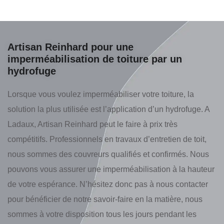
Artisan Reinhard pour une
imperméabilisation de toiture par un
hydrofuge
Lorsque vous voulez imperméabiliser votre toiture, la
solution la plus utilisée est l’application d’un hydrofuge. A
Ladaux, Artisan Reinhard peut le faire à prix très
compétitifs. Professionnels en travaux d’entretien de toit,
nous sommes des couvreurs qualifiés et confirmés. Nous
pouvons vous assurer une imperméabilisation à la hauteur
de votre espérance. N’hésitez donc pas à nous contacter
pour bénéficier de notre savoir-faire en la matière, nous
sommes à votre disposition tous les jours pendant les