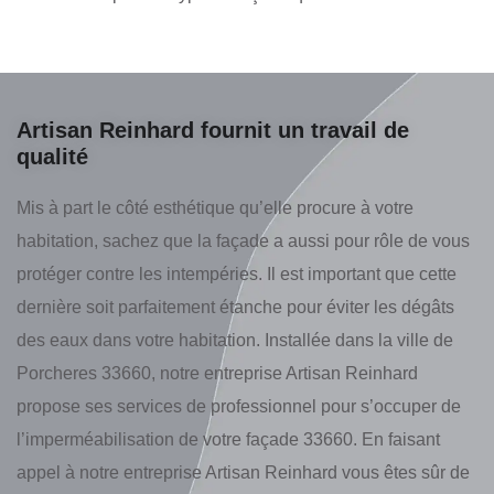
Artisan Reinhard fournit un travail de
qualité
Mis à part le côté esthétique qu’elle procure à votre
habitation, sachez que la façade a aussi pour rôle de vous
protéger contre les intempéries. Il est important que cette
dernière soit parfaitement étanche pour éviter les dégâts
des eaux dans votre habitation. Installée dans la ville de
Porcheres 33660, notre entreprise Artisan Reinhard
propose ses services de professionnel pour s’occuper de
l’imperméabilisation de votre façade 33660. En faisant
appel à notre entreprise Artisan Reinhard vous êtes sûr de