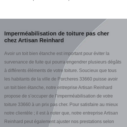
Imperméabilisation de toiture pas cher
chez Artisan Reinhard
Avoir un toit bien étanche est important pour éviter la
survenance de fuite qui pourra engendrer plusieurs dégâts
à différents éléments de votre toiture. Soucieux que tous
les habitants de la ville de Porcheres 33660 puisse avoir
un toit bien étanche, notre entreprise Artisan Reinhard
propose de s’occuper de l’imperméabilisation de votre
toiture 33660 à un prix pas cher. Pour satisfaire au mieux
notre clientèle ; il est à noter que, notre entreprise Artisan
Reinhard peut également ajuster nos prestations selon